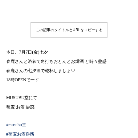
この記事のタイトルとURLをコピーする
本日、7月7日(金)七夕
春鹿さんと浴衣で角打ちおとんとお燗酒 と時々蠱惑
春鹿さんの七夕酒で乾杯しましょ♡
18時OPENでーす
MUSUBU堂にて
蕎麦 お酒 蠱惑
#musubu堂
#蕎麦お酒蠱惑