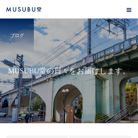
ブログ
M
U
S
U
B
U
堂
の
日
々
を
お
届
け
し
ま
す
。