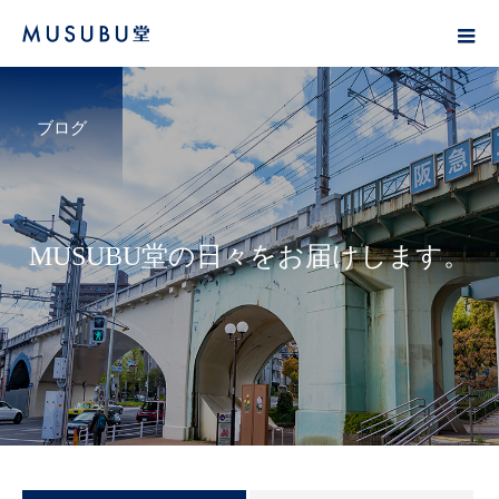
ブログ
M
U
S
U
B
U
堂
の
日
々
を
お
届
け
し
ま
す
。